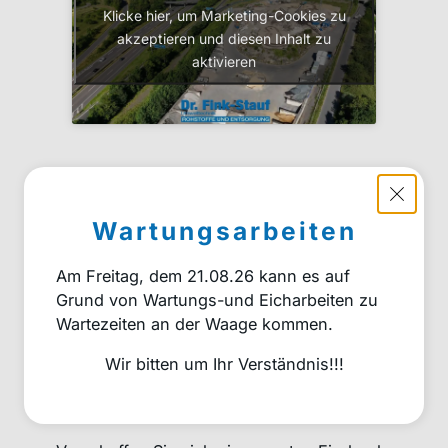
Klicke hier, um Marketing-Cookies zu
akzeptieren und diesen Inhalt zu
aktivieren
Willkommen
vor Ort:
Wartungsarbeiten
Einfach
Am Freitag, dem 21.08.26 kann es auf
anfahren,
Grund von Wartungs-und Eicharbeiten zu
Wartezeiten an der Waage kommen.
wiegen und
Wir bitten um Ihr Verständnis!!!
abkippen