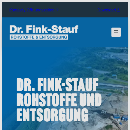
Zum
Kontakt / Öffnungszeiten
Download
Inhalt
springen
Dr. Fink-Stauf
Rohstoffe und
Entsorgung